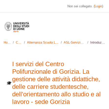
Vai al contenuto principale
Non sei collegato. (
Login
)
Home
Corsi
Alternanza Scuola Lavoro
ASL-ServiziCP17
Introduzione
I servizi del Centro
Polifunzionale di Gorizia. La
gestione delle attività didattiche,
delle carriere studentesche,
dell'orientamento allo studio e al
lavoro - sede Gorizia