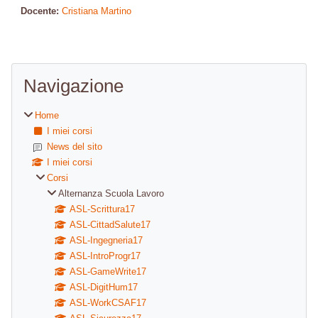
Docente:
Cristiana Martino
Blocchi
Salta Navigazione
Navigazione
Home
I miei corsi
News del sito
I miei corsi
Corsi
Alternanza Scuola Lavoro
ASL-Scrittura17
ASL-CittadSalute17
ASL-Ingegneria17
ASL-IntroProgr17
ASL-GameWrite17
ASL-DigitHum17
ASL-WorkCSAF17