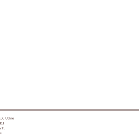
3100 Udine
111
7715
06