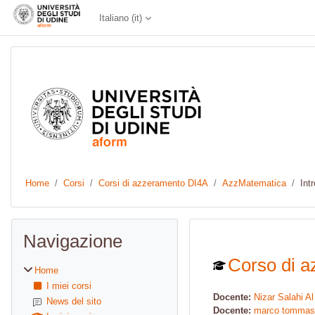
Vai al contenuto principale
Italiano ‎(it)‎
Home
Corsi
Corsi di azzeramento DI4A
AzzMatematica
Int
Blocchi
Salta Navigazione
Navigazione
Corso di a
Home
I miei corsi
Docente:
Nizar Salahi A
News del sito
Docente:
marco tommas