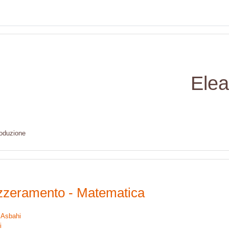
Elea
roduzione
zzeramento - Matematica
l Asbahi
i