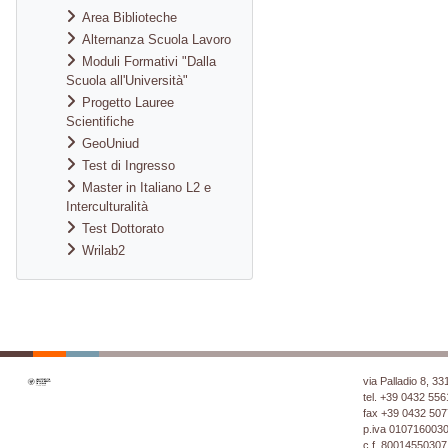
Area Biblioteche
Alternanza Scuola Lavoro
Moduli Formativi "Dalla
Scuola all'Università"
Progetto Lauree
Scientifiche
GeoUniud
Test di Ingresso
Master in Italiano L2 e
Interculturalità
Test Dottorato
Wrilab2
via Palladio 8, 3
tel. +39 0432 556
fax +39 0432 50
p.iva 010716003
c.f. 80014550307