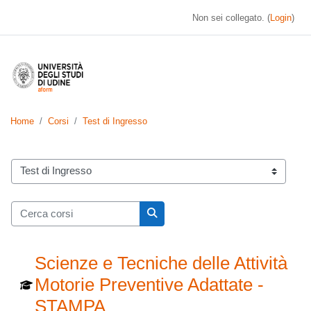
Vai al contenuto principale
Non sei collegato. (
Login
)
Home
Corsi
Test di Ingresso
Categorie di corso
Cerca corsi
Cerca corsi
Scienze e Tecniche delle Attività
Motorie Preventive Adattate -
STAMPA