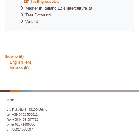
TestIngressoBC
Master in Italiano L2 e Interculturalità
Test Dottorato
Wrilab2
Blocchi supplementari
Italiano ‎(it)‎
English ‎(en)‎
Italiano ‎(it)‎
via Palladio 8, 33100 Udine
tel. +39 0432 556111
fax +39 0432 507715
p.iva 01071600306
c.f. 80014550307