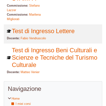
Commissione:
Stefano
Lazzer
Commissione:
Marilena
MIgliorati
Test di Ingresso Lettere
Docente:
Fabio Vendruscolo
Test di Ingresso Beni Culturali e
Scienze e Tecniche del Turismo
Culturale
Docente:
Matteo Venier
Blocchi
Salta Navigazione
Navigazione
Home
I miei corsi